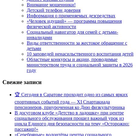
Внимание мошенники!
Детский телефон доверия
Информация о применяемых дезсредствах
«Человек идущий» — программа повышения
физической активности
Социальный навигатор для семей с детьми-
инвалидами
Виды ответственности за жестокое обращение с
детьми
10 заповедей ненасильственного воспитания детей
Областные конкурсы и акции, проводимые
министерством труда и социальной защиты в 2026
году
Свежие записи
🏆 Сегодня в Саратове проходит одно из самых ярких
спортивных событий года — XI Спартакиада
пенсионеров, приуроченная ко Дню физкультурника
В досуговом клубе «Детство в ладошке» при центре
социального обслуживания прошел важный урок из
цикла Единого дня безопасности на тему «Осторожно:
пассажир!»
«Серебряные» волонтёры центра социального