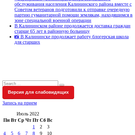
обслуживания населения Калининского района вместе с
Советом ветеранов подготовили к отправке очередную
партию гуманитарной помощи землякам, находящимся в
зоне специальной военной операции
В Калининском районе продолжается доставка граждан
старше 65 лет в районную больницу
📸 В Калининске продолжает работу блогерская школа
для старших
Search
Search
for:
Версия для слабовидящих
Запись на прием
Июль 2022
Пн
Вт
Ср
Чт
Пт
Сб
Вс
1
2
3
4
5
6
7
8
9
10