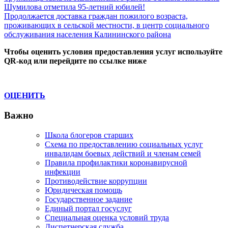
Post:
Шумилова отметила 95-летний юбилей!
по
Next
Продолжается доставка граждан пожилого возраста,
записям
Post:
проживающих в сельской местности, в центр социального
обслуживания населения Калининского района
Чтобы оценить условия предоставления услуг используйте
QR-код или перейдите по ссылке ниже
ОЦЕНИТЬ
Важно
Школа блогеров старших
Схема по предоставлению социальных услуг
инвалидам боевых действий и членам семей
Правила профилактики коронавирусной
инфекции
Противодействие коррупции
Юридическая помощь
Государственное задание
Единый портал госуслуг
Специальная оценка условий труда
Диспетчерская служба