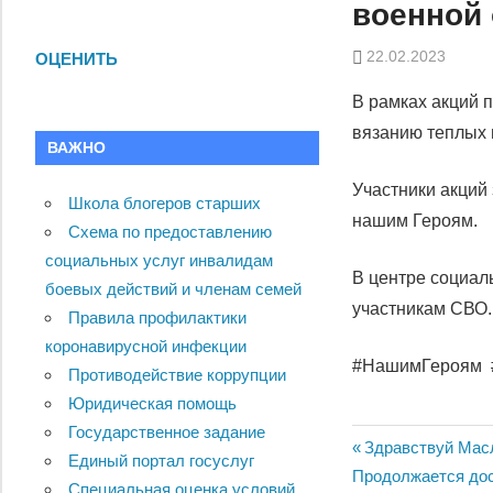
военной
22.02.2023
ОЦЕНИТЬ
В рамках акций 
вязанию теплых 
ВАЖНО
Участники акций
Школа блогеров старших
нашим Героям.
Схема по предоставлению
социальных услуг инвалидам
В центре социал
боевых действий и членам семей
участникам СВО.
Правила профилактики
коронавирусной инфекции
#НашимГероям
Противодействие коррупции
Юридическая помощь
Государственное задание
Навигац
Previous
Здравствуй Мас
Единый портал госуслуг
Next
Post:
Продолжается дос
Специальная оценка условий