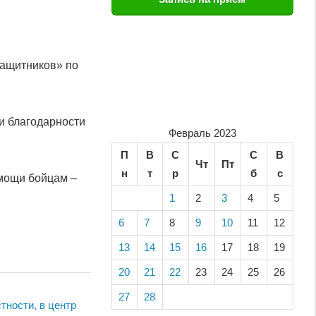
Защитников» по
и благодарности
Февраль 2023
П
В
С
С
В
Чт
Пт
н
т
р
б
с
омощи бойцам –
1
2
3
4
5
6
7
8
9
10
11
12
13
14
15
16
17
18
19
20
21
22
23
24
25
26
27
28
тности, в центр