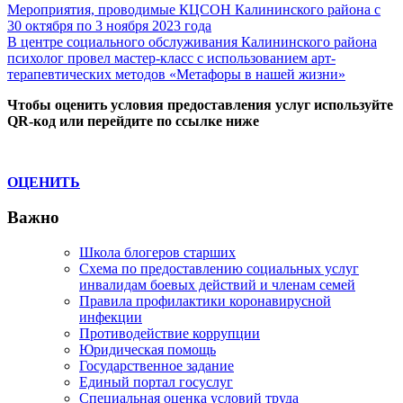
Навигация
Previous
Мероприятия, проводимые КЦСОН Калининского района с
Post:
30 октября по 3 ноября 2023 года
по
Next
В центре социального обслуживания Калининского района
записям
Post:
психолог провел мастер-класс с использованием арт-
терапевтических методов «Метафоры в нашей жизни»
Чтобы оценить условия предоставления услуг используйте
QR-код или перейдите по ссылке ниже
ОЦЕНИТЬ
Важно
Школа блогеров старших
Схема по предоставлению социальных услуг
инвалидам боевых действий и членам семей
Правила профилактики коронавирусной
инфекции
Противодействие коррупции
Юридическая помощь
Государственное задание
Единый портал госуслуг
Специальная оценка условий труда