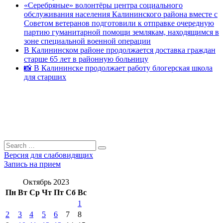
«Серебряные» волонтёры центра социального
обслуживания населения Калининского района вместе с
Советом ветеранов подготовили к отправке очередную
партию гуманитарной помощи землякам, находящимся в
зоне специальной военной операции
В Калининском районе продолжается доставка граждан
старше 65 лет в районную больницу
📸 В Калининске продолжает работу блогерская школа
для старших
Search
Search
for:
Версия для слабовидящих
Запись на прием
Октябрь 2023
Пн
Вт
Ср
Чт
Пт
Сб
Вс
1
2
3
4
5
6
7
8