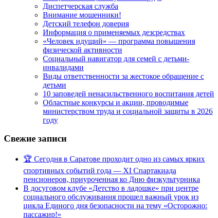
Диспетчерская служба
Внимание мошенники!
Детский телефон доверия
Информация о применяемых дезсредствах
«Человек идущий» — программа повышения
физической активности
Социальный навигатор для семей с детьми-
инвалидами
Виды ответственности за жестокое обращение с
детьми
10 заповедей ненасильственного воспитания детей
Областные конкурсы и акции, проводимые
министерством труда и социальной защиты в 2026
году
Свежие записи
🏆 Сегодня в Саратове проходит одно из самых ярких
спортивных событий года — XI Спартакиада
пенсионеров, приуроченная ко Дню физкультурника
В досуговом клубе «Детство в ладошке» при центре
социального обслуживания прошел важный урок из
цикла Единого дня безопасности на тему «Осторожно:
пассажир!»