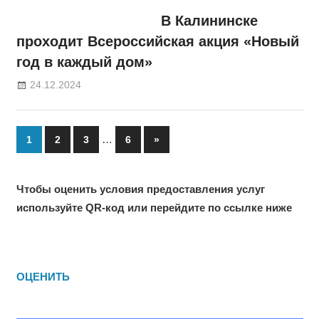
В Калининске
проходит Всероссийская акция «Новый
год в каждый дом»
24.12.2024
Пагинация
…
Next
1
2
3
6
»
Posts
записей
Чтобы оценить условия предоставления услуг
используйте QR-код или перейдите по ссылке ниже
ОЦЕНИТЬ