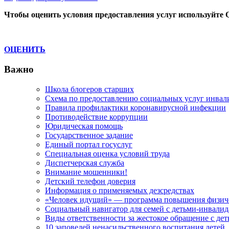
по
Post:
Чтобы оценить условия предоставления услуг используйте 
записям
ОЦЕНИТЬ
Важно
Школа блогеров старших
Схема по предоставлению социальных услуг инвал
Правила профилактики коронавирусной инфекции
Противодействие коррупции
Юридическая помощь
Государственное задание
Единый портал госуслуг
Специальная оценка условий труда
Диспетчерская служба
Внимание мошенники!
Детский телефон доверия
Информация о применяемых дезсредствах
«Человек идущий» — программа повышения физиче
Социальный навигатор для семей с детьми-инвали
Виды ответственности за жестокое обращение с де
10 заповедей ненасильственного воспитания детей