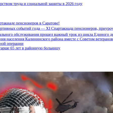
ством труда и социальной защиты в 2026 году
ртакиаде пенсионеров в Саратове!
портивных событий года — XI Спартакиада пенсионеров, приуро
иального обслуживания прошел важный урок из цикла Единого дн
ия населения Калининского района вместе с Советом ветерано
нной операции
тарше 65 лет в районную больницу