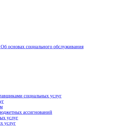
 _Об основах социального обслуживания
ставщиками социальных услуг
уг
ам
 бюджетных ассигнований
ых услуг
х услуг