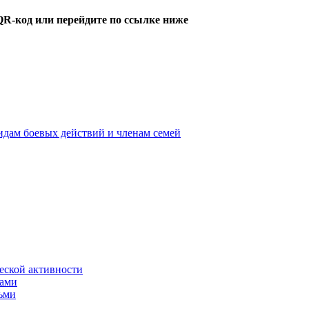
QR-код или перейдите по ссылке ниже
идам боевых действий и членам семей
ской активности
дами
тьми