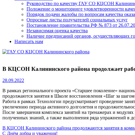
Руководство по качеству ГАУ СО КЦСОН Калининс
Положение о мониторинге удовлетворенности качес
Порядок подачи жалобы по вопросам качества оказа
Опросные листы получателей социальных услуг
Постановление правительства РФ № 873 от 26.07.20
Независимая оценка качества
Наличие предписаний органов, осуществляющих го
Написать нам
В КЦСОН Калининского района продолжает рабо
28.09.2022
В рамках регионального проекта «Старшее поколение» национ
продолжаются занятия в Школе восстановления «Шаг за шагом
Работа в рамках Технологии предусматривает проведение заня
увеличению периода активного долголетия и продолжительнос
После завершения комплекса занятий на тренажерах и модулях
полученных знаний, а также выполнения ряда упражнений в д
Навигация
Previous
В КЦСОН Калининского района продолжаются занятия в комна
Post:
Next
С Днём добра и уважения!