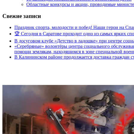
Областные конкурсы и акции, проводимые министер
Свежие записи
Праздник спорта, молодости и побед! Наши герои на Спа
🏆 Сегодня в Саратове проходит одно из самых ярких с
В досуговом клубе «Детство в ладошке» при центре соц
«Серебряные» волонтёры центра социального обслуживан
помощи землякам, находящимся в зоне специальной вое
В Калининском районе продолжается доставка граждан с