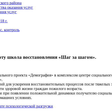
кого района
тва оказания услуг
ния услуг
18 г.
с. контроль
ту школа восстановления «Шаг за шагом».
ального проекта «Демография» в комплексом центре социально
».
тий для ускорения восстановительных процессов после тяжелых
ти здоровой жизни граждан пожилого возраста.
 и при появлении положительной динамики получателю социальны
омашних условиях.
те психологической разгрузки