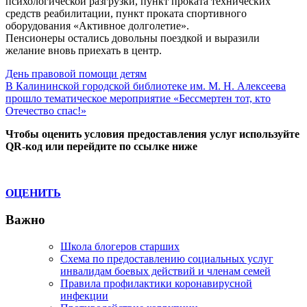
психологической разгрузки, пункт проката технических
средств реабилитации, пункт проката спортивного
оборудования «Активное долголетие».
Пенсионеры остались довольны поездкой и выразили
желание вновь приехать в центр.
Навигация
Previous
День правовой помощи детям
Post:
Next
В Калининской городской библиотеке им. М. Н. Алексеева
по
Post:
прошло тематическое мероприятие «Бессмертен тот, кто
записям
Отечество спас!»
Чтобы оценить условия предоставления услуг используйте
QR-код или перейдите по ссылке ниже
ОЦЕНИТЬ
Важно
Школа блогеров старших
Схема по предоставлению социальных услуг
инвалидам боевых действий и членам семей
Правила профилактики коронавирусной
инфекции