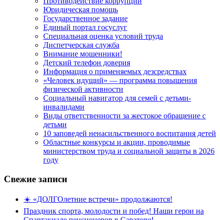
Противодействие коррупции
Юридическая помощь
Государственное задание
Единый портал госуслуг
Специальная оценка условий труда
Диспетчерская служба
Внимание мошенники!
Детский телефон доверия
Информация о применяемых дезсредствах
«Человек идущий» — программа повышения
физической активности
Социальный навигатор для семей с детьми-
инвалидами
Виды ответственности за жестокое обращение с
детьми
10 заповедей ненасильственного воспитания детей
Областные конкурсы и акции, проводимые
министерством труда и социальной защиты в 2026
году
Свежие записи
☀️ «ДОЛГОлетние встречи» продолжаются!
Праздник спорта, молодости и побед! Наши герои на
Спартакиаде пенсионеров в Саратове!