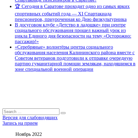
🏆 Сегодня в Саратове проходит одно из самых ярких
спортивных событий года — XI Спартакиада
пенсионеров, приуроченная ко Дню физкультурника
В досуговом клубе «Детство в ладошке» при центре
социального обслуживания прошел важный урок из
цикла Единого дня безопасности на тему «Осторожно:
пассажир!»
«Серебряные» волонтёры центра социального
обслуживания населения Калининского района вместе с
Советом ветеранов подготовили к отправке очередную
партию гуманитарной помощи землякам, находящимся в
зоне специальной военной операции
Search
Search
for:
Версия для слабовидящих
Запись на прием
Ноябрь 2022