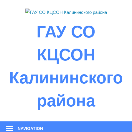
Skip
to
content
ГАУ СО
КЦСОН
Калининского
района
NAVIGATION