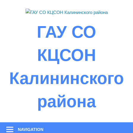
Skip
to
content
ГАУ СО
КЦСОН
Калининского
района
NAVIGATION