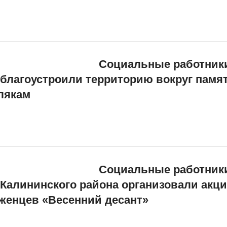
Социальные работник
благоустроили территорию вокруг памя
лякам
Социальные работник
Калининского района организовали акц
женцев «Весенний десант»