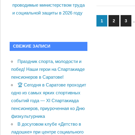
проводимые министерством труда
и социальной защиты в 2026 году
Пагинац
1
2
3
записей
СВЕЖИЕ ЗАПИСИ
Праздник спорта, молодости и
побед! Наши герои на Спартакиаде
пенсионеров в Саратове!
🏆 Сегодня в Саратове проходит
одно из самых ярких спортивных
событий года — XI Спартакиада
пенсионеров, приуроченная ко Дню
физкультурника
В досуговом клубе «Детство в
ладошке» при центре социального