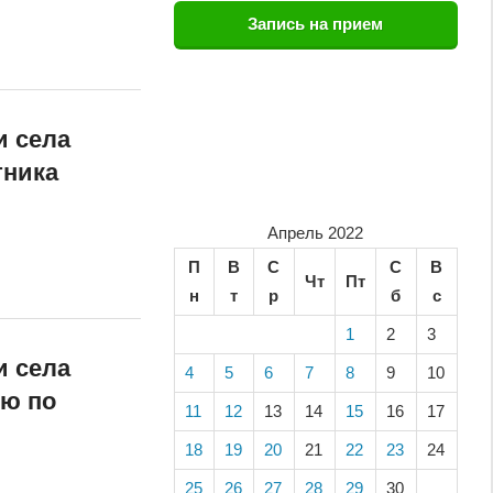
Запись на прием
и села
тника
Апрель 2022
П
В
С
С
В
Чт
Пт
н
т
р
б
с
1
2
3
и села
4
5
6
7
8
9
10
ию по
11
12
13
14
15
16
17
18
19
20
21
22
23
24
25
26
27
28
29
30