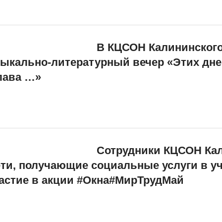
В КЦСОН Калининского
ыкально-литературный вечер «Этих дне
лава …»
Сотрудники КЦСОН Ка
ети, получающие социальные услуги в у
астие в акции #Окна#МирТрудМай