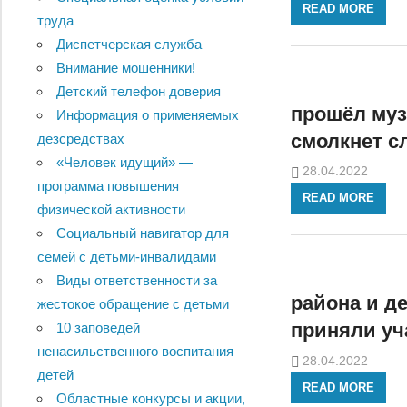
READ MORE
труда
Диспетчерская служба
Внимание мошенники!
Детский телефон доверия
прошёл муз
Информация о применяемых
смолкнет с
дезсредствах
«Человек идущий» —
28.04.2022
программа повышения
READ MORE
физической активности
Социальный навигатор для
семей с детьми-инвалидами
Виды ответственности за
района и д
жестокое обращение с детьми
приняли уч
10 заповедей
ненасильственного воспитания
28.04.2022
детей
READ MORE
Областные конкурсы и акции,