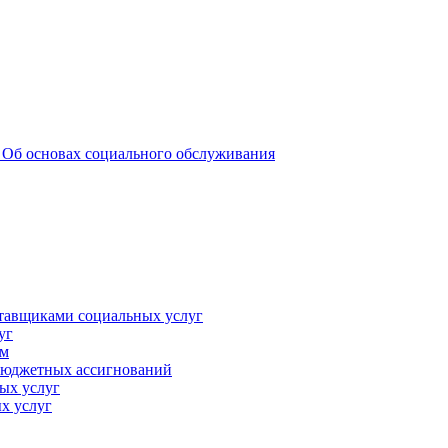
 _Об основах социального обслуживания
ставщиками социальных услуг
уг
ам
 бюджетных ассигнований
ых услуг
х услуг