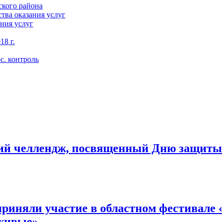
кого района
тва оказания услуг
ния услуг
18 г.
с. контроль
ий челлендж, посвященный Дню защиты
риняли участие в областном фестивале
живые»