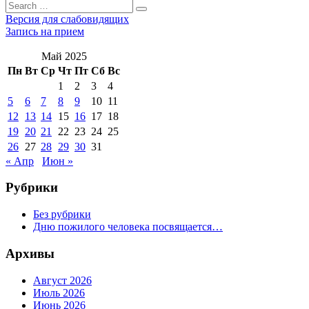
Search
Search
for:
Версия для слабовидящих
Запись на прием
Май 2025
Пн
Вт
Ср
Чт
Пт
Сб
Вс
1
2
3
4
5
6
7
8
9
10
11
12
13
14
15
16
17
18
19
20
21
22
23
24
25
26
27
28
29
30
31
« Апр
Июн »
Рубрики
Без рубрики
Дню пожилого человека посвящается…
Архивы
Август 2026
Июль 2026
Июнь 2026