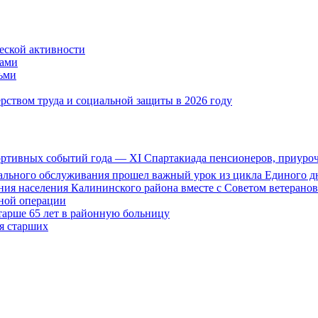
ской активности
дами
тьми
ством труда и социальной защиты в 2026 году
портивных событий года — XI Спартакиада пенсионеров, приуро
иального обслуживания прошел важный урок из цикла Единого дн
ия населения Калининского района вместе с Советом ветерано
нной операции
тарше 65 лет в районную больницу
ля старших