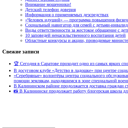
Внимание мошенники!
Детский телефон доверия
Информация о применяемых дезсредствах
«Человек идущий» — программа повышения физиче
Социальный навигатор для семей с детьми-инвали
Виды ответственности за жестокое обращение с де
10 заповедей ненасильственного воспитания детей
Областные конкурсы и акции, проводимые министер
Свежие записи
🏆 Сегодня в Саратове проходит одно из самых ярких с
В досуговом клубе «Детство в ладошке» при центре соц
«Серебряные» волонтёры центра социального обслуживан
помощи землякам, находящимся в зоне специальной вое
В Калининском районе продолжается доставка граждан с
📸 В Калининске продолжает работу блогерская школа д