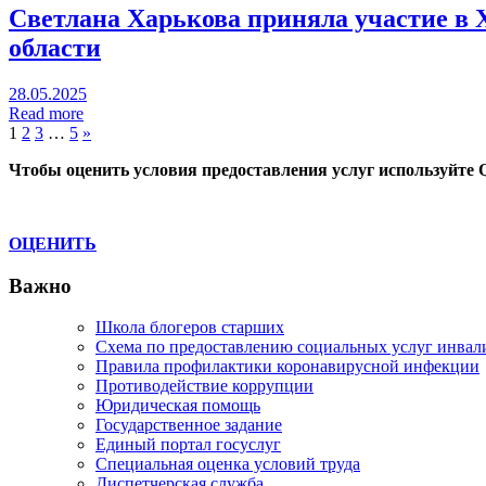
Светлана Харькова приняла участие в 
области
28.05.2025
Read more
Пагинация
Next
1
2
3
…
5
»
Posts
записей
Чтобы оценить условия предоставления услуг используйте 
ОЦЕНИТЬ
Важно
Школа блогеров старших
Схема по предоставлению социальных услуг инвал
Правила профилактики коронавирусной инфекции
Противодействие коррупции
Юридическая помощь
Государственное задание
Единый портал госуслуг
Специальная оценка условий труда
Диспетчерская служба