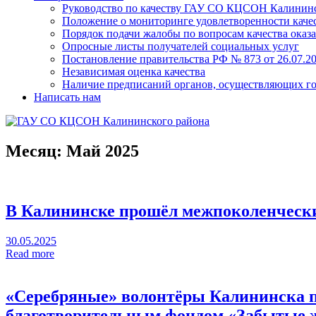
Руководство по качеству ГАУ СО КЦСОН Калининс
Положение о мониторинге удовлетворенности качес
Порядок подачи жалобы по вопросам качества оказа
Опросные листы получателей социальных услуг
Постановление правительства РФ № 873 от 26.07.20
Независимая оценка качества
Наличие предписаний органов, осуществляющих го
Написать нам
Месяц:
Май 2025
В Калининске прошёл межпоколенческ
30.05.2025
Read more
«Серебряные» волонтёры Калининска п
благотворительным фондом «Забытые 