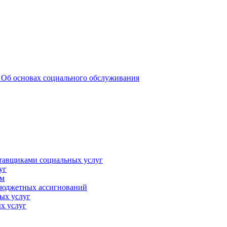
 _Об основах социального обслуживания
ставщиками социальных услуг
уг
ам
 бюджетных ассигнований
ых услуг
х услуг