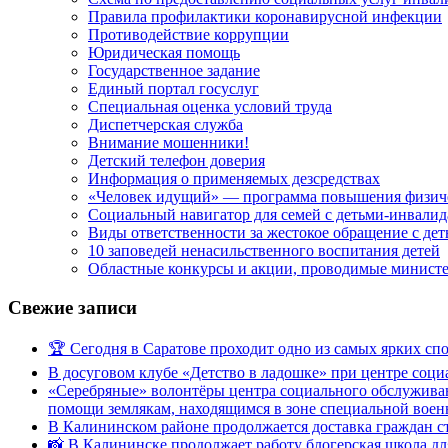
Правила профилактики коронавирусной инфекции
Противодействие коррупции
Юридическая помощь
Государственное задание
Единый портал госуслуг
Специальная оценка условий труда
Диспетчерская служба
Внимание мошенники!
Детский телефон доверия
Информация о применяемых дезсредствах
«Человек идущий» — программа повышения физиче
Социальный навигатор для семей с детьми-инвали
Виды ответственности за жестокое обращение с де
10 заповедей ненасильственного воспитания детей
Областные конкурсы и акции, проводимые министер
Свежие записи
🏆 Сегодня в Саратове проходит одно из самых ярких с
В досуговом клубе «Детство в ладошке» при центре соц
«Серебряные» волонтёры центра социального обслуживан
помощи землякам, находящимся в зоне специальной вое
В Калининском районе продолжается доставка граждан с
📸 В Калининске продолжает работу блогерская школа д