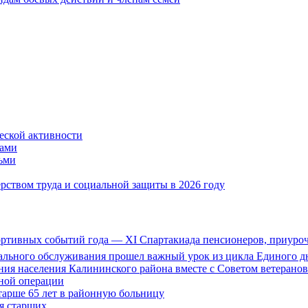
ской активности
дами
тьми
ством труда и социальной защиты в 2026 году
портивных событий года — XI Спартакиада пенсионеров, приуро
иального обслуживания прошел важный урок из цикла Единого дн
ия населения Калининского района вместе с Советом ветерано
нной операции
тарше 65 лет в районную больницу
ля старших