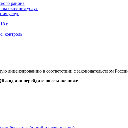
кого района
тва оказания услуг
ния услуг
18 г.
с. контроль
ую лицензированию в соответствии с законодательством Росс
QR-код или перейдите по ссылке ниже
идам боевых действий и членам семей