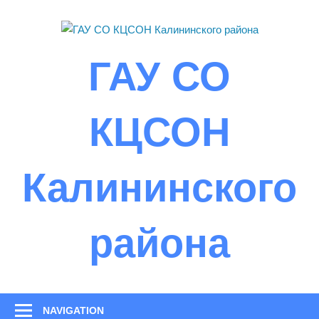
Skip
to
content
ГАУ СО
КЦСОН
Калининского
района
NAVIGATION