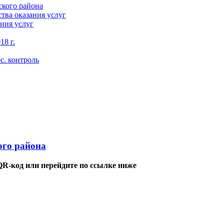
кого района
тва оказания услуг
ния услуг
18 г.
с. контроль
го района
QR-код или перейдите по ссылке ниже