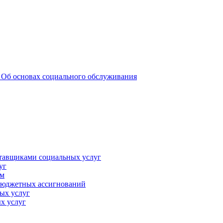
 _Об основах социального обслуживания
ставщиками социальных услуг
уг
ам
 бюджетных ассигнований
ых услуг
х услуг