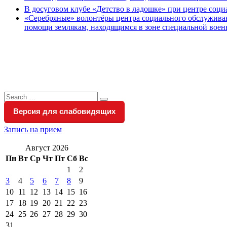
В досуговом клубе «Детство в ладошке» при центре соц
«Серебряные» волонтёры центра социального обслуживан
помощи землякам, находящимся в зоне специальной вое
Search
Search
for:
Версия для слабовидящих
Запись на прием
Август 2026
Пн
Вт
Ср
Чт
Пт
Сб
Вс
1
2
3
4
5
6
7
8
9
10
11
12
13
14
15
16
17
18
19
20
21
22
23
24
25
26
27
28
29
30
31