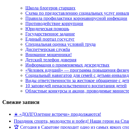
Школа блогеров старших
Схема по предоставлению социальных услуг инвал
Правила профилактики коронавирусной инфекции
Противодействие коррупции
Юридическая помощь
Государственное задание
Единый портал госуслуг
Специальная оценка условий труда
Диспетчерская служба
Внимание мошенники!
Детский телефон доверия
Информация о применяемых дезсредствах
«Человек идущий» — программа повышения физиче
Социальный навигатор для семей с детьми-инвали
Виды ответственности за жестокое обращение с де
10 заповедей ненасильственного воспитания детей
Областные конкурсы и акции, проводимые министер
Свежие записи
☀️ «ДОЛГОлетние встречи» продолжаются!
Праздник спорта, молодости и побед! Наши герои на Спа
🏆 Сегодня в Саратове проходит одно из самых ярких с