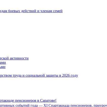
идам боевых действий и членам семей
ской активности
дами
тьми
ством труда и социальной защиты в 2026 году
ртакиаде пенсионеров в Саратове!
портивных событий года — XI Спартакиада пенсионеров, приуро