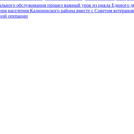
иального обслуживания прошел важный урок из цикла Единого дн
ия населения Калининского района вместе с Советом ветерано
нной операции