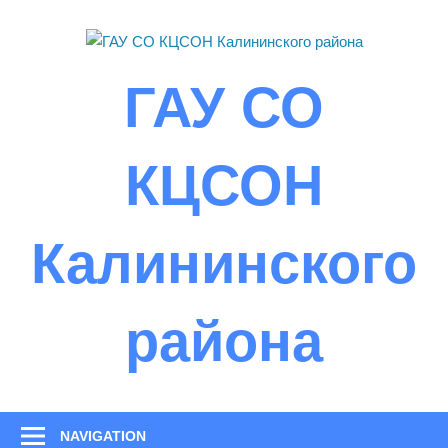
Skip
to
content
ГАУ СО
КЦСОН
Калининского
района
NAVIGATION