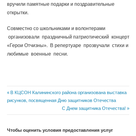
вручили памятные подарки и поздравительные
открытки.
Совместно со школьниками и волонтерами
организовали праздничный патриотический концерт
«Герои Отчизны». В репертуаре прозвучали стихи и
любимые военные песни.
Навигация
Previous
В КЦСОН Калининского района организована выставка
Post:
рисунков, посвященная Дню защитников Отечества
по
Next
C Днем защитника Отечества!
записям
Post:
Чтобы оценить условия предоставления услуг