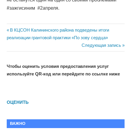
#зажгисиним #2апреля.
Навигация
Previous
В КЦСОН Калининского района подведены итоги
Post:
реализации грантовой практики «По зову сердца»
по
Next
Следующая запись
записям
Post:
Чтобы оценить условия предоставления услуг
используйте QR-код или перейдите по ссылке ниже
ОЦЕНИТЬ
ВАЖНО