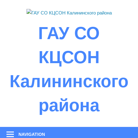
Skip
to
content
ГАУ СО
КЦСОН
Калининского
района
NAVIGATION