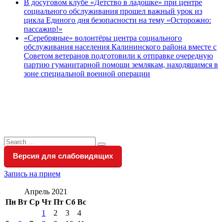
В досуговом клубе «Детство в ладошке» при центре
социального обслуживания прошел важный урок из
цикла Единого дня безопасности на тему «Осторожно:
пассажир!»
«Серебряные» волонтёры центра социального
обслуживания населения Калининского района вместе с
Советом ветеранов подготовили к отправке очередную
партию гуманитарной помощи землякам, находящимся в
зоне специальной военной операции
Search
Search
for:
Версия для слабовидящих
Запись на прием
Апрель 2021
Пн
Вт
Ср
Чт
Пт
Сб
Вс
1
2
3
4