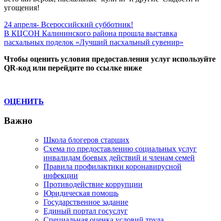
угощения!
Навигация
Previous
24 апреля- Всероссийский субботник!
Post:
Next
В КЦСОН Калининского района прошла выставка
по
Post:
пасхальных поделок «Лучший пасхальный сувенир»
записям
Чтобы оценить условия предоставления услуг используйте
QR-код или перейдите по ссылке ниже
ОЦЕНИТЬ
Важно
Школа блогеров старших
Схема по предоставлению социальных услуг
инвалидам боевых действий и членам семей
Правила профилактики коронавирусной
инфекции
Противодействие коррупции
Юридическая помощь
Государственное задание
Единый портал госуслуг
Специальная оценка условий труда