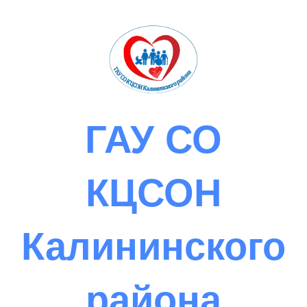
Skip
to
content
ГАУ СО
КЦСОН
Калининского
района