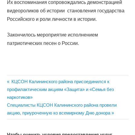
Их воспоминания сопровождались демонстрацией
видеороликов об истории становления государства
Российского и роли личности в истории.
Закончилось мероприятие исполнением
патриотических песен о России.
Навигация
Previous
КЦСОН Калининского района присоединился к
Post:
профилактическим акциям «Защита» и «Семья без
по
наркотиков»
записям
Next
Специалисты КЦСОН Калининского района провели
Post:
акцию, приуроченную ко всемирному Дню донора
Чтобы оценить условия предоставления услуг