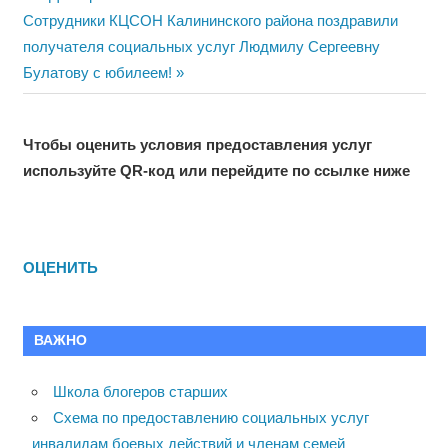
Навигация
Next
Post:
Сотрудники КЦСОН Калининского района поздравили
по
Post:
получателя социальных услуг Людмилу Сергеевну
записям
Булатову с юбилеем!
Чтобы оценить условия предоставления услуг
используйте QR-код или перейдите по ссылке ниже
ОЦЕНИТЬ
ВАЖНО
Школа блогеров старших
Схема по предоставлению социальных услуг
инвалидам боевых действий и членам семей