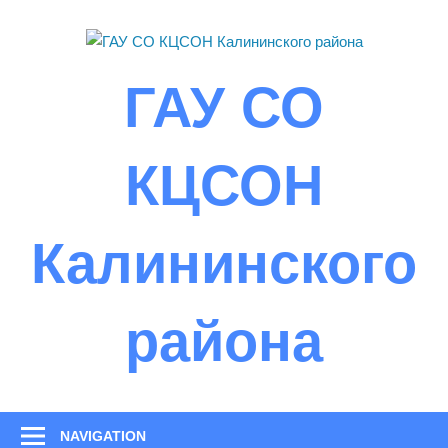
Skip
to
content
ГАУ СО
КЦСОН
Калининского
района
NAVIGATION