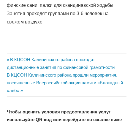
финские сани, палки для скандинавской ходьбы.
Занятия проходят группами по 3-6 человек на
свежем воздухе.
Навигация
Previous
В КЦСОН Калининского района проходят
Post:
дистанционные занятия по финансовой грамотности
по
Next
В КЦСОН Калининского района прошли мероприятия,
записям
Post:
посвященные Всероссийской акции памяти «Блокадный
хлеб»
Чтобы оценить условия предоставления услуг
используйте QR-код или перейдите по ссылке ниже