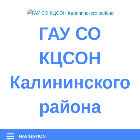
Skip
to
content
ГАУ СО
КЦСОН
Калининского
района
NAVIGATION