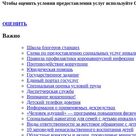
Чтобы оценить условия предоставления услуг используйте 
записям
ОЦЕНИТЬ
Важно
Школа блогеров старших
Схема по предоставлению социальных услуг инвал
Правила профилактики коронавирусной инфекции
Противодействие коррупции
Юридическая помощь
Государственное задание
Единый портал госуслуг
Специальная оценка условий труда
Диспетчерская служба
Внимание мошенники!
Детский телефон доверия
Информация о применяемых дезсредствах
«Человек идущий» — программа повышения физиче
Социальный навигатор для семей с детьми-инвали
Виды ответственности за жестокое обращение с де
10 заповедей ненасильственного воспитания детей
Областные конкурсы и акции, проводимые министер