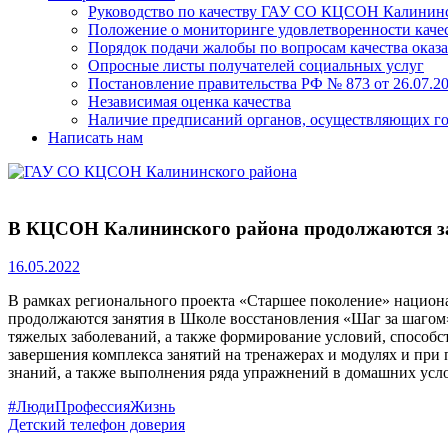
Руководство по качеству ГАУ СО КЦСОН Калининс
Положение о мониторинге удовлетворенности качес
Порядок подачи жалобы по вопросам качества оказа
Опросные листы получателей социальных услуг
Постановление правительства РФ № 873 от 26.07.20
Независимая оценка качества
Наличие предписаний органов, осуществляющих го
Написать нам
В КЦСОН Калининского района продолжаются за
16.05.2022
В рамках регионального проекта «Старшее поколение» национ
продолжаются занятия в Школе восстановления «Шаг за шагом»
тяжелых заболеваний, а также формирование условий, способ
завершения комплекса занятий на тренажерах и модулях и при
знаний, а также выполнения ряда упражнений в домашних усл
Навигация
Previous
#ЛюдиПрофессияЖизнь
Post:
Next
Детский телефон доверия
по
Post: