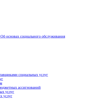
 _Об основах социального обслуживания
ставщиками социальных услуг
уг
ам
 бюджетных ассигнований
ых услуг
х услуг