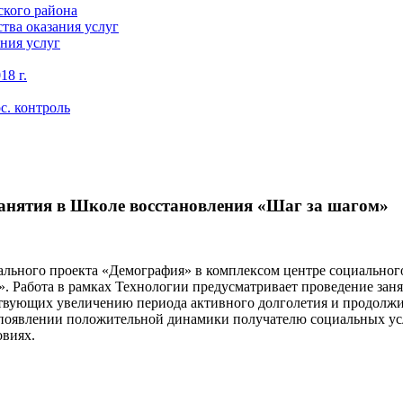
кого района
тва оказания услуг
ния услуг
18 г.
с. контроль
нятия в Школе восстановления «Шаг за шагом»
ального проекта «Демография» в комплексом центре социально
. Работа в рамках Технологии предусматривает проведение заня
ствующих увеличению периода активного долголетия и продолжи
 появлении положительной динамики получателю социальных усл
овиях.