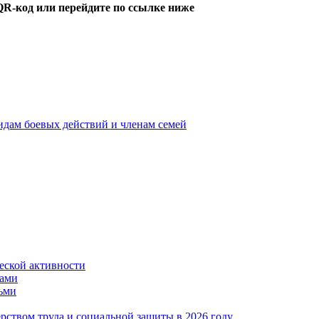
QR-код или перейдите по ссылке ниже
идам боевых действий и членам семей
ской активности
дами
тьми
ством труда и социальной защиты в 2026 году