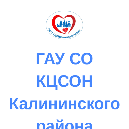
Skip
to
content
ГАУ СО
КЦСОН
Калининского
района