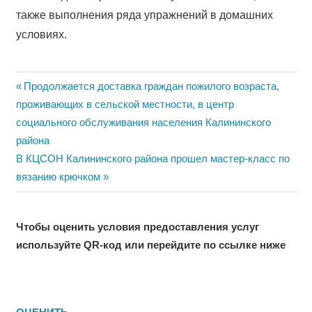
также выполнения ряда упражнений в домашних
условиях.
Навигация
Previous
Продолжается доставка граждан пожилого возраста,
Post:
проживающих в сельской местности, в центр
по
социального обслуживания населения Калининского
записям
района
Next
В КЦСОН Калининского района прошел мастер-класс по
Post:
вязанию крючком
Чтобы оценить условия предоставления услуг
используйте QR-код или перейдите по ссылке ниже