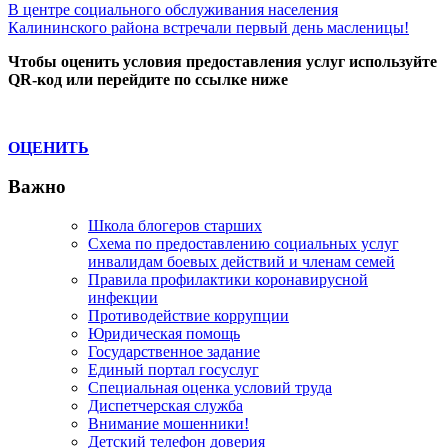
Post:
Next
В центре социального обслуживания населения
по
Post:
Калининского района встречали первый день масленицы!
записям
Чтобы оценить условия предоставления услуг используйте
QR-код или перейдите по ссылке ниже
ОЦЕНИТЬ
Важно
Школа блогеров старших
Схема по предоставлению социальных услуг
инвалидам боевых действий и членам семей
Правила профилактики коронавирусной
инфекции
Противодействие коррупции
Юридическая помощь
Государственное задание
Единый портал госуслуг
Специальная оценка условий труда
Диспетчерская служба
Внимание мошенники!
Детский телефон доверия