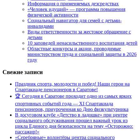
Информация о применяемых дезсредствах
«Человек идущий» — программа повышения
физической активности
Социальный навигатор для семей с детьми-
инвалидами
Виды ответственности за жестокое обращение с
детьми
10 заповедей ненасильственного воспитания детей
Областные конкурсы и акции, проводимые
министерством труда и социальной защиты в 2026
году
Свежие записи
Праздник спорта, молодости и побед! Наши герои на
Спартакиаде пенсионеров в Саратове!
🏆 Сегодня в Саратове проходит одно из самых ярких
спортивных событий года — XI Спартакиада
пенсионеров, приуроченная ко Дню физкультурника
В досуговом клубе «Детство в ладошке» при центре
социального обслуживания прошел важный урок из
цикла Единого дня безопасности на тему «Осторожно:
пассажир!»
«Серебряные» волонтёры центра социального