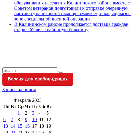
обслуживания населения Калининского района вместе с
Советом ветеранов подготовили к отправке очередную
партию гуманитарной помощи землякам, находящимся в
зоне специальной военной операции
В Калининском районе продолжается доставка граждан
старше 65 лет в районную больницу
Search
Search
for:
Версия для слабовидящих
Запись на прием
Февраль 2023
Пн
Вт
Ср
Чт
Пт
Сб
Вс
1
2
3
4
5
6
7
8
9
10
11
12
13
14
15
16
17
18
19
20
21
22
23
24
25
26