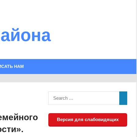
района
ИСАТЬ НАМ
емейного
Версия для слабовидящих
ости».