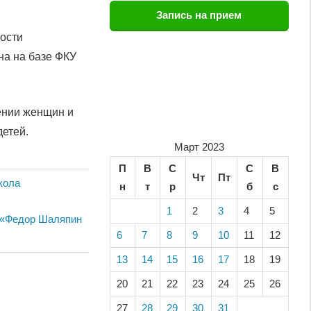
Запись на прием
ости
на на базе ФКУ
ении женщин и
детей.
Март 2023
П
В
С
С
В
Чт
Пт
кола
н
т
р
б
с
1
2
3
4
5
р «Федор Шаляпин
6
7
8
9
10
11
12
13
14
15
16
17
18
19
20
21
22
23
24
25
26
27
28
29
30
31