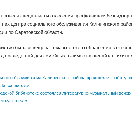
провели специалисты отделения профилактики безнадзорн
них центра социального обслуживания Калининского райо
ии по Саратовской области.
риятия была освещена тема жестокого обращения в отнош
ах, последствий для семейных взаимоотношений и психики 
ия
ьного обслуживания Калининского района продолжает работу ш
Шаг за шагом»
родской библиотеке состоялся литературно-музыкальный вече
 искусстве»