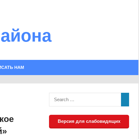
района
ИСАТЬ НАМ
кое
Версия для слабовидящих
й»