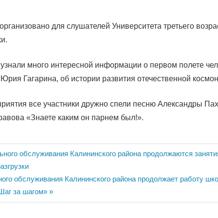
рганизовано для слушателей Университета третьего возра
и.
 узнали много интересной информации о первом полете чел
 Юрия Гагарина, об истории развития отечественной космон
риятия все участники дружно спели песню Александры Па
авова «Знаете каким он парнем был!».
ия
ьного обслуживания Калининского района продолжаются заняти
азгрузки
ного обслуживания Калининского района продолжает работу шк
Шаг за шагом»