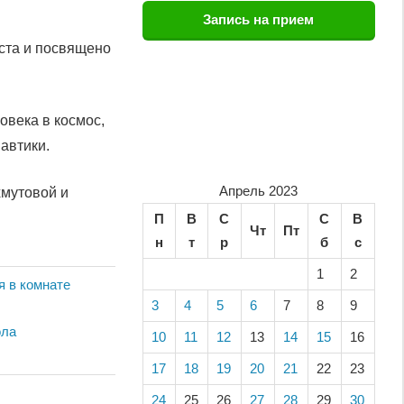
Запись на прием
ста и посвящено
овека в космос,
автики.
Апрель 2023
хмутовой и
П
В
С
С
В
Чт
Пт
н
т
р
б
с
1
2
я в комнате
3
4
5
6
7
8
9
ола
10
11
12
13
14
15
16
17
18
19
20
21
22
23
24
25
26
27
28
29
30