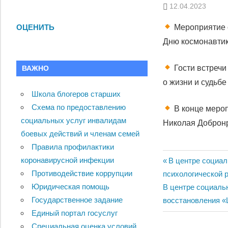
12.04.2023
Мероприятие о
ОЦЕНИТЬ
Дню космонавтик
Гости встречи
ВАЖНО
о жизни и судьбе
Школа блогеров старших
Схема по предоставлению
В конце мероп
социальных услуг инвалидам
Николая Добронр
боевых действий и членам семей
Правила профилактики
коронавирусной инфекции
Навигац
Previous
В центре социал
Противодействие коррупции
Post:
психологической р
по
Юридическая помощь
Next
В центре социаль
Государственное задание
записям
Post:
восстановления «
Единый портал госуслуг
Специальная оценка условий