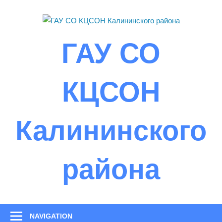
Skip
to
content
ГАУ СО
КЦСОН
Калининского
района
NAVIGATION