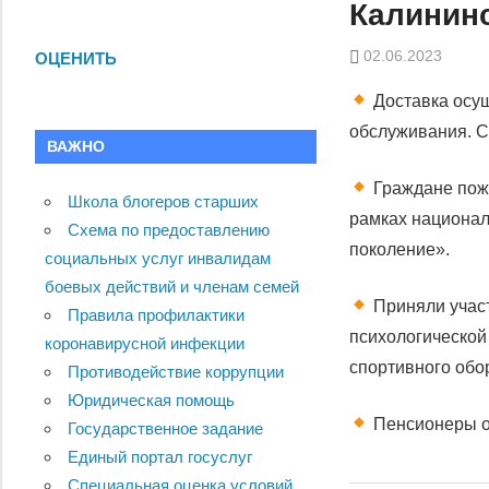
Калининс
02.06.2023
ОЦЕНИТЬ
Доставка осущ
обслуживания. Се
ВАЖНО
Граждане пожи
Школа блогеров старших
рамках национал
Схема по предоставлению
поколение».
социальных услуг инвалидам
боевых действий и членам семей
Приняли участ
Правила профилактики
психологической 
коронавирусной инфекции
спортивного обо
Противодействие коррупции
Юридическая помощь
Пенсионеры ос
Государственное задание
Единый портал госуслуг
Специальная оценка условий