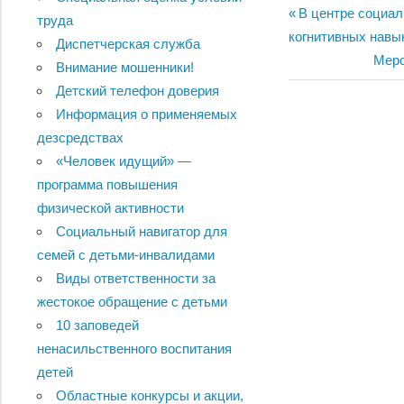
Навигац
Previous
В центре социал
труда
Post:
когнитивных навы
Диспетчерская служба
по
Next
Меро
Внимание мошенники!
записям
Post:
Детский телефон доверия
Информация о применяемых
дезсредствах
«Человек идущий» —
программа повышения
физической активности
Социальный навигатор для
семей с детьми-инвалидами
Виды ответственности за
жестокое обращение с детьми
10 заповедей
ненасильственного воспитания
детей
Областные конкурсы и акции,