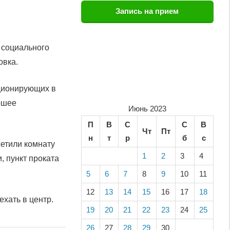
Запись на прием
 социального
овка.
кционирующих в
ршее
Июнь 2023
П
В
С
С
В
Чт
Пт
н
т
р
б
с
етили комнату
1
2
3
4
, пункт проката
5
6
7
8
9
10
11
12
13
14
15
16
17
18
хать в центр.
19
20
21
22
23
24
25
26
27
28
29
30