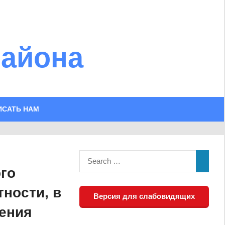
района
ИСАТЬ НАМ
го
ности, в
Версия для слабовидящих
ения