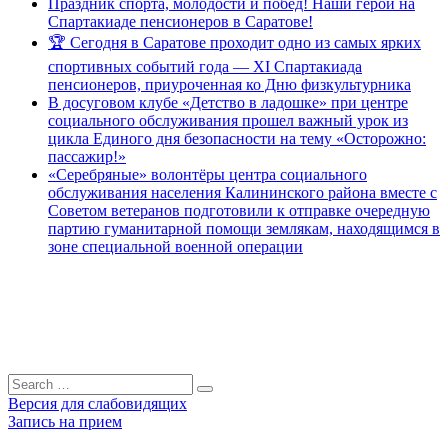
Праздник спорта, молодости и побед! Наши герои на
Спартакиаде пенсионеров в Саратове!
🏆 Сегодня в Саратове проходит одно из самых ярких
спортивных событий года — XI Спартакиада
пенсионеров, приуроченная ко Дню физкультурника
В досуговом клубе «Детство в ладошке» при центре
социального обслуживания прошел важный урок из
цикла Единого дня безопасности на тему «Осторожно:
пассажир!»
«Серебряные» волонтёры центра социального
обслуживания населения Калининского района вместе с
Советом ветеранов подготовили к отправке очередную
партию гуманитарной помощи землякам, находящимся в
зоне специальной военной операции
Search
Search
for:
Версия для слабовидящих
Запись на прием