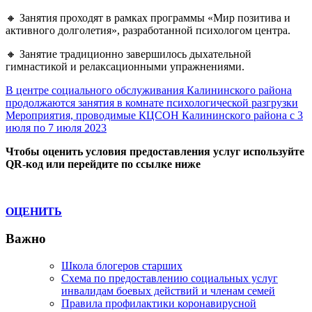
🔸 Занятия проходят в рамках программы «Мир позитива и
активного долголетия», разработанной психологом центра.
🔸 Занятие традиционно завершилось дыхательной
гимнастикой и релаксационными упражнениями.
Навигация
Previous
В центре социального обслуживания Калининского района
Post:
продолжаются занятия в комнате психологической разгрузки
по
Next
Мероприятия, проводимые КЦСОН Калининского района с 3
записям
Post:
июля по 7 июля 2023
Чтобы оценить условия предоставления услуг используйте
QR-код или перейдите по ссылке ниже
ОЦЕНИТЬ
Важно
Школа блогеров старших
Схема по предоставлению социальных услуг
инвалидам боевых действий и членам семей
Правила профилактики коронавирусной