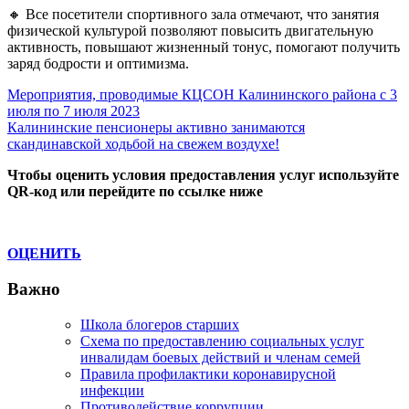
🔸
Все посетители спортивного зала отмечают, что занятия
физической культурой позволяют повысить двигательную
активность, повышают жизненный тонус, помогают получить
заряд бодрости и оптимизма.
Навигация
Previous
Мероприятия, проводимые КЦСОН Калининского района с 3
Post:
июля по 7 июля 2023
по
Next
Калининские пенсионеры активно занимаются
записям
Post:
скандинавской ходьбой на свежем воздухе!
Чтобы оценить условия предоставления услуг используйте
QR-код или перейдите по ссылке ниже
ОЦЕНИТЬ
Важно
Школа блогеров старших
Схема по предоставлению социальных услуг
инвалидам боевых действий и членам семей
Правила профилактики коронавирусной
инфекции
Противодействие коррупции