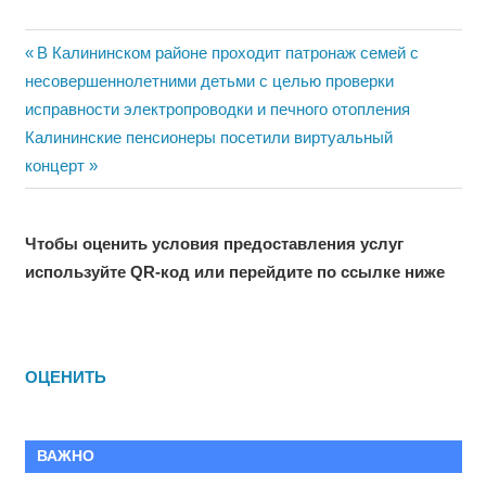
Навигация
Previous
В Калининском районе проходит патронаж семей с
Post:
несовершеннолетними детьми с целью проверки
по
исправности электропроводки и печного отопления
записям
Next
Калининские пенсионеры посетили виртуальный
Post:
концерт
Чтобы оценить условия предоставления услуг
используйте QR-код или перейдите по ссылке ниже
ОЦЕНИТЬ
ВАЖНО