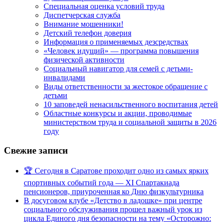
Специальная оценка условий труда
Диспетчерская служба
Внимание мошенники!
Детский телефон доверия
Информация о применяемых дезсредствах
«Человек идущий» — программа повышения
физической активности
Социальный навигатор для семей с детьми-
инвалидами
Виды ответственности за жестокое обращение с
детьми
10 заповедей ненасильственного воспитания детей
Областные конкурсы и акции, проводимые
министерством труда и социальной защиты в 2026
году
Свежие записи
🏆 Сегодня в Саратове проходит одно из самых ярких
спортивных событий года — XI Спартакиада
пенсионеров, приуроченная ко Дню физкультурника
В досуговом клубе «Детство в ладошке» при центре
социального обслуживания прошел важный урок из
цикла Единого дня безопасности на тему «Осторожно: