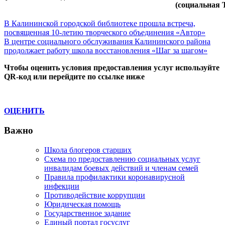
(социальная 
Навигация
Previous
В Калининской городской библиотеке прошла встреча,
Post:
посвященная 10-летию творческого объединения «Автор»
по
Next
В центре социального обслуживания Калининского района
записям
Post:
продолжает работу школа восстановления «Шаг за шагом»
Чтобы оценить условия предоставления услуг используйте
QR-код или перейдите по ссылке ниже
ОЦЕНИТЬ
Важно
Школа блогеров старших
Схема по предоставлению социальных услуг
инвалидам боевых действий и членам семей
Правила профилактики коронавирусной
инфекции
Противодействие коррупции
Юридическая помощь
Государственное задание
Единый портал госуслуг