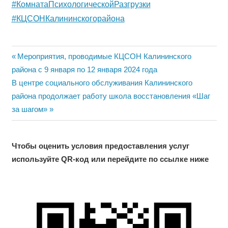
#КомнатаПсихологическойРазгрузки
#КЦСОНКалининскогорайона
Навигация
Previous
Мероприятия, проводимые КЦСОН Калининского
Post:
района с 9 января по 12 января 2024 года
по
Next
В центре социального обслуживания Калининского
записям
Post:
района продолжает работу школа восстановления «Шаг
за шагом»
Чтобы оценить условия предоставления услуг
используйте QR-код или перейдите по ссылке ниже