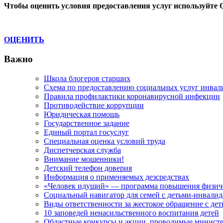
Чтобы оценить условия предоставления услуг используйте 
записям
ОЦЕНИТЬ
Важно
Школа блогеров старших
Схема по предоставлению социальных услуг инвал
Правила профилактики коронавирусной инфекции
Противодействие коррупции
Юридическая помощь
Государственное задание
Единый портал госуслуг
Специальная оценка условий труда
Диспетчерская служба
Внимание мошенники!
Детский телефон доверия
Информация о применяемых дезсредствах
«Человек идущий» — программа повышения физиче
Социальный навигатор для семей с детьми-инвали
Виды ответственности за жестокое обращение с де
10 заповедей ненасильственного воспитания детей
Областные конкурсы и акции, проводимые министер