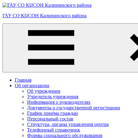
Skip
to
ГАУ СО КЦСОН Калининского района
content
Главная
Об организации
Об учреждении
Учредитель учреждения
Информация о руководителях
Документы о государственной регистрации
График приёма граждан
Персональный состав
Структура, органы управления центра
Телефонный справочник
Формы социального обслуживания