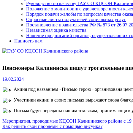
Руководство по качеству ГАУ СО КЦСОН Калининс
Положение о мониторинге удовлетворенности качес
Порядок подачи жалобы по вопросам качества оказа
Опросные листы получателей социальных услуг
Постановление правительства РФ № 873 от 26.07.20
Независимая оценка качества
Наличие предписаний органов, осуществляющих го
Написать нам
Пенсионеры Калининска пишут трогательные пис
19.02.2024
Акция под названием «Письмо герою» организована цент
Участники акции в своих письмах выражают слова благо
Письма будут переданы нашим землякам, принимающим уча
Навигация
Previous
Мероприятия, проводимые КЦСОН Калининского района с 19 ф
Post:
Next
Как решить свои проблемы с помощью рисунка?
по
Post: