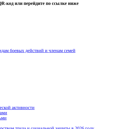
QR-код или перейдите по ссылке ниже
идам боевых действий и членам семей
ской активности
дами
тьми
ством труда и социальной защиты в 2026 году