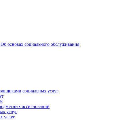
 _Об основах социального обслуживания
ставщиками социальных услуг
уг
ам
 бюджетных ассигнований
ых услуг
х услуг