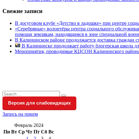
Свежие записи
В досуговом клубе «Детство в ладошке» при центре соц
«Серебряные» волонтёры центра социального обслуживан
помощи землякам, находящимся в зоне специальной вое
В Калининском районе продолжается доставка граждан с
В Калининске продолжает работу блогерская школа д
Мероприятия, проводимые КЦСОН Калининского района с 
Search
Search
for:
Версия для слабовидящих
Запись на прием
Февраль 2024
Пн
Вт
Ср
Чт
Пт
Сб
Вс
1
2
3
4