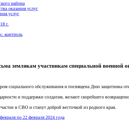
кого района
тва оказания услуг
ния услуг
18 г.
с. контроль
ьма землякам участникам специальной военной о
ром социального обслуживания и посвящена Дню защитника оте
дарности и поддержки солдатам, желают скорейшего возвращен
стие в СВО и станут доброй весточкой из родного края.
евраля по 22 февраля 2024 года