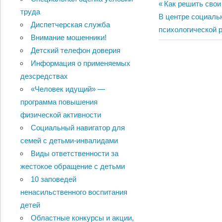
Навигац
Previous
Как решить сво
труда
Next
Post:
В центре социаль
по
Диспетчерская служба
Post:
психологической р
Внимание мошенники!
записям
Детский телефон доверия
Информация о применяемых
дезсредствах
«Человек идущий» —
программа повышения
физической активности
Социальный навигатор для
семей с детьми-инвалидами
Виды ответственности за
жестокое обращение с детьми
10 заповедей
ненасильственного воспитания
детей
Областные конкурсы и акции,