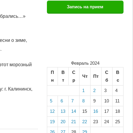
Запись на прием
собрались…»
есни о зиме,
.
Февраль 2024
 этот морозный
П
В
С
С
В
Чт
Пт
н
т
р
б
с
 г. Калининск,
1
2
3
4
5
6
7
8
9
10
11
12
13
14
15
16
17
18
19
20
21
22
23
24
25
26
27
28
29