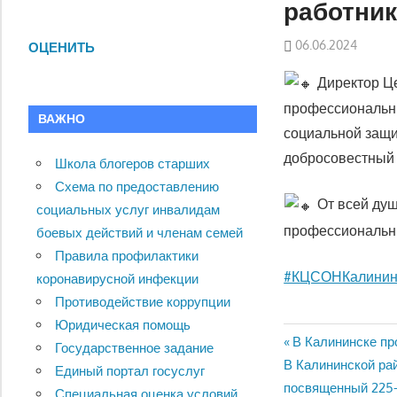
работник
06.06.2024
ОЦЕНИТЬ
Директор Ц
профессиональны
ВАЖНО
социальной защи
добросовестный 
Школа блогеров старших
Схема по предоставлению
От всей душ
социальных услуг инвалидам
профессиональн
боевых действий и членам семей
Правила профилактики
#КЦСОНКалинин
коронавирусной инфекции
Противодействие коррупции
Юридическая помощь
Previous
Навигац
В Калининске пр
Государственное задание
Next
Post:
В Калининской ра
Единый портал госуслуг
по
Post:
посвященный 225-
Специальная оценка условий