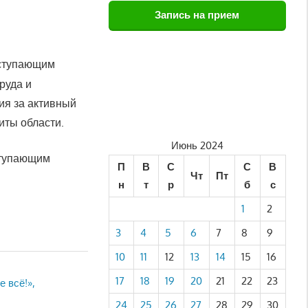
Запись на прием
аступающим
руда и
ия за активный
иты области.
Июнь 2024
ступающим
П
В
С
С
В
Чт
Пт
н
т
р
б
с
1
2
3
4
5
6
7
8
9
10
11
12
13
14
15
16
17
18
19
20
21
22
23
 всё!»,
24
25
26
27
28
29
30