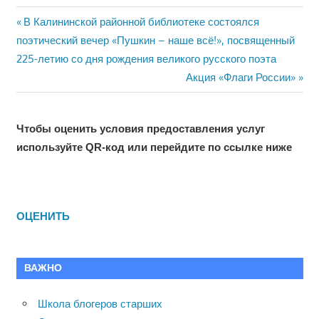
Previous
Навигация
В Калининской районной библиотеке состоялся
Post:
поэтический вечер «Пушкин – наше всё!», посвященный
по
225-летию со дня рождения великого русского поэта
Next
записям
Акция «Флаги России»
Post:
Чтобы оценить условия предоставления услуг
используйте QR-код или перейдите по ссылке ниже
ОЦЕНИТЬ
ВАЖНО
Школа блогеров старших