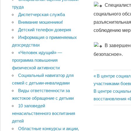
Специалист
труда
социального обс
Диспетчерская служба
разъяснительная
Внимание мошенники!
Детский телефон доверия
соблюдению мер 
Информация о применяемых
дезсредствах
В завершен
«Человек идущий» —
безопасное».
программа повышения
физической активности
Социальный навигатор для
Навигац
Previous
В центре социал
семей с детьми-инвалидами
Post:
участниками боев
по
Виды ответственности за
Next
В центре социаль
жестокое обращение с детьми
записям
Post:
восстановления «
10 заповедей
ненасильственного воспитания
детей
Областные конкурсы и акции,