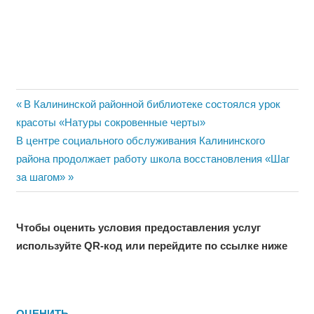
Навигация
Previous
В Калининской районной библиотеке состоялся урок
Post:
красоты «Натуры сокровенные черты»
по
Next
В центре социального обслуживания Калининского
записям
Post:
района продолжает работу школа восстановления «Шаг
за шагом»
Чтобы оценить условия предоставления услуг
используйте QR-код или перейдите по ссылке ниже
ОЦЕНИТЬ