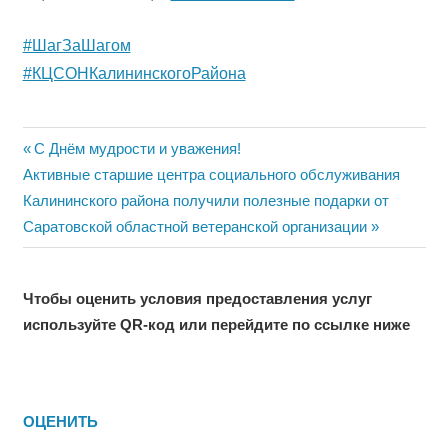
#ШагЗаШагом
#КЦСОНКалининскогоРайона
Навигация
Previous
С Днём мудрости и уважения!
Next
Post:
Активные старшие центра социального обслуживания
по
Post:
Калининского района получили полезные подарки от
записям
Саратовской областной ветеранской организации
Чтобы оценить условия предоставления услуг
используйте QR-код или перейдите по ссылке ниже
ОЦЕНИТЬ