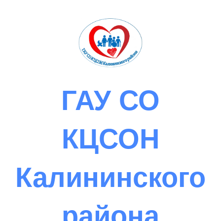
Skip
to
content
ГАУ СО
КЦСОН
Калининского
района