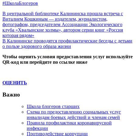
#ШколаБлогеров
Навигация
Previous
В центральной библиотеке Калининска прошла встреча с
Post:
Виталием Кошкиным — издателем, журналистом,
по
фотографом, председателем Ассоциации Экологического
записям
клуба «Хвалынские холмы», автором серии книг «Россия
которая рядом»
Next
В Калининске проводятся профилактические беседы с детьми
Post:
о пользе здорового образа жизни
Чтобы оценить условия предоставления услуг используйте
QR-код или перейдите по ссылке ниже
ОЦЕНИТЬ
Важно
Школа блогеров старших
Схема по предоставлению социальных услуг
инвалидам боевых действий и членам семей
Правила профилактики коронавирусной
инфекции
Противодействие коррупции