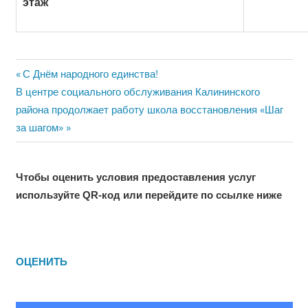
этаж
Previous
Навигация
С Днём народного единства!
Next
Post:
В центре социального обслуживания Калининского
по
Post:
района продолжает работу школа восстановления «Шаг
записям
за шагом»
Чтобы оценить условия предоставления услуг
используйте QR-код или перейдите по ссылке ниже
ОЦЕНИТЬ