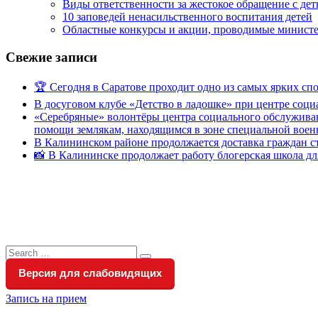
Виды ответственности за жестокое обращение с де
10 заповедей ненасильственного воспитания детей
Областные конкурсы и акции, проводимые министер
Свежие записи
🏆 Сегодня в Саратове проходит одно из самых ярких с
В досуговом клубе «Детство в ладошке» при центре соц
«Серебряные» волонтёры центра социального обслуживан
помощи землякам, находящимся в зоне специальной вое
В Калининском районе продолжается доставка граждан с
📸 В Калининске продолжает работу блогерская школа д
Search
Search
for:
Версия для слабовидящих
Запись на прием