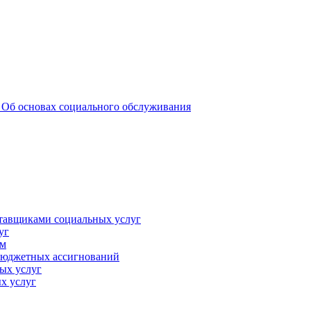
 _Об основах социального обслуживания
ставщиками социальных услуг
уг
ам
 бюджетных ассигнований
ых услуг
х услуг