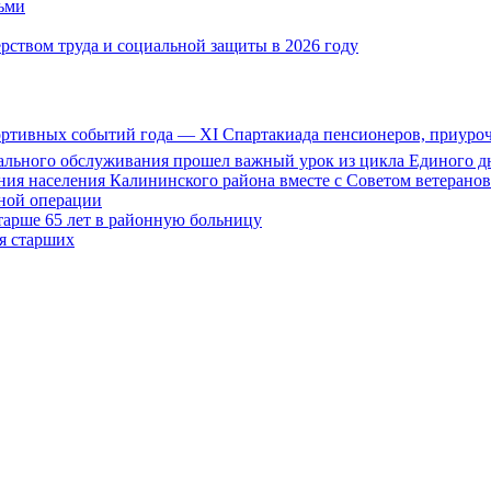
тьми
ством труда и социальной защиты в 2026 году
портивных событий года — XI Спартакиада пенсионеров, приуро
иального обслуживания прошел важный урок из цикла Единого дн
ия населения Калининского района вместе с Советом ветерано
нной операции
тарше 65 лет в районную больницу
ля старших