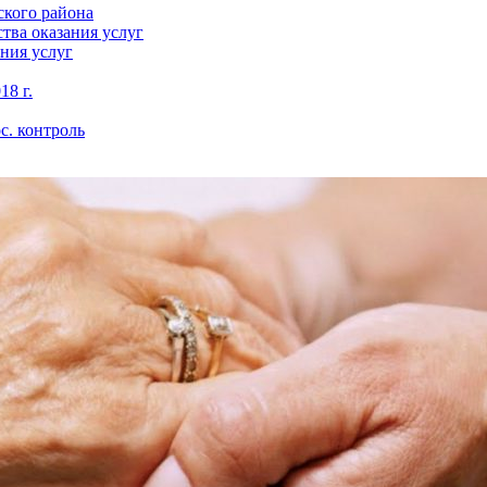
кого района
тва оказания услуг
ния услуг
18 г.
с. контроль