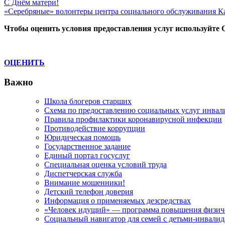
Навигация
Previous
С Днём матери!
Post:
Next
«Серебряные» волонтеры центра социального обслуживания Ка
по
Post:
Чтобы оценить условия предоставления услуг используйте 
записям
ОЦЕНИТЬ
Важно
Школа блогеров старших
Схема по предоставлению социальных услуг инвал
Правила профилактики коронавирусной инфекции
Противодействие коррупции
Юридическая помощь
Государственное задание
Единый портал госуслуг
Специальная оценка условий труда
Диспетчерская служба
Внимание мошенники!
Детский телефон доверия
Информация о применяемых дезсредствах
«Человек идущий» — программа повышения физиче
Социальный навигатор для семей с детьми-инвали