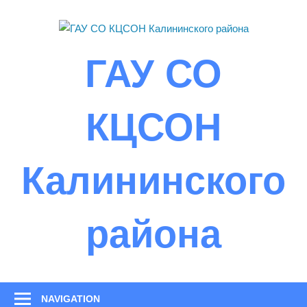
Skip
to
content
ГАУ СО
КЦСОН
Калининского
района
NAVIGATION