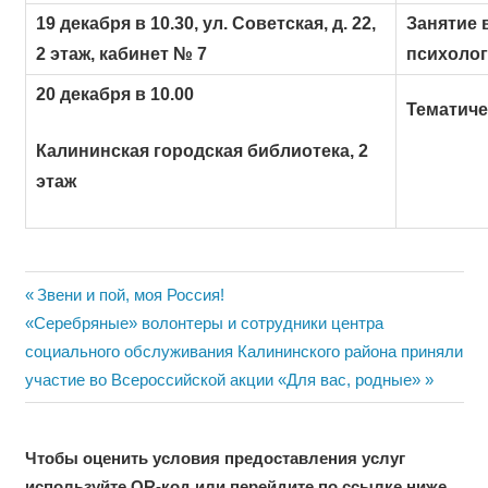
19 декабря в 10.30, ул. Советская, д. 22,
Занятие 
2 этаж, кабинет № 7
психолог
20 декабря в 10.00
Тематиче
Калининская городская библиотека, 2
этаж
Навигация
Previous
Звени и пой, моя Россия!
Next
Post:
«Серебряные» волонтеры и сотрудники центра
по
Post:
социального обслуживания Калининского района приняли
записям
участие во Всероссийской акции «Для вас, родные»
Чтобы оценить условия предоставления услуг
используйте QR-код или перейдите по ссылке ниже