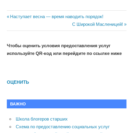
Навигация
Previous
Наступает весна — время наводить порядок!
Post:
Next
С Широкой Масленицей!
по
Post:
записям
Чтобы оценить условия предоставления услуг
используйте QR-код или перейдите по ссылке ниже
ОЦЕНИТЬ
ВАЖНО
Школа блогеров старших
Схема по предоставлению социальных услуг