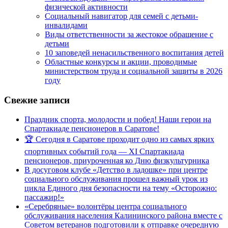
физической активности
Социальный навигатор для семей с детьми-
инвалидами
Виды ответственности за жестокое обращение с
детьми
10 заповедей ненасильственного воспитания детей
Областные конкурсы и акции, проводимые
министерством труда и социальной защиты в 2026
году
Свежие записи
Праздник спорта, молодости и побед! Наши герои на
Спартакиаде пенсионеров в Саратове!
🏆 Сегодня в Саратове проходит одно из самых ярких
спортивных событий года — XI Спартакиада
пенсионеров, приуроченная ко Дню физкультурника
В досуговом клубе «Детство в ладошке» при центре
социального обслуживания прошел важный урок из
цикла Единого дня безопасности на тему «Осторожно:
пассажир!»
«Серебряные» волонтёры центра социального
обслуживания населения Калининского района вместе с
Советом ветеранов подготовили к отправке очередную