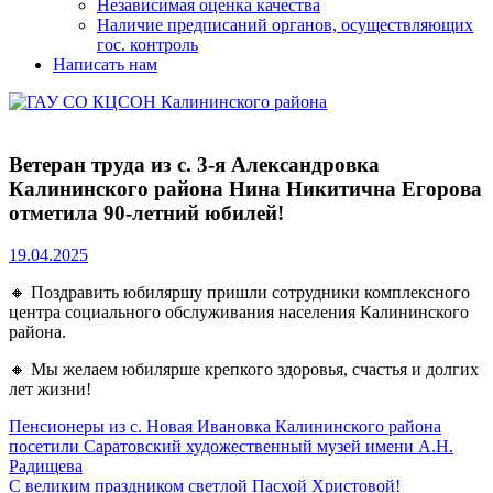
Независимая оценка качества
Наличие предписаний органов, осуществляющих
гос. контроль
Написать нам
Ветеран труда из с. 3-я Александровка
Калининского района Нина Никитична Егорова
отметила 90-летний юбилей!
19.04.2025
🔸 Поздравить юбиляршу пришли сотрудники комплексного
центра социального обслуживания населения Калининского
района.
🔸 Мы желаем юбилярше крепкого здоровья, счастья и долгих
лет жизни!
Навигация
Previous
Пенсионеры из с. Новая Ивановка Калининского района
Post:
посетили Саратовский художественный музей имени А.Н.
по
Радищева
записям
Next
С великим праздником светлой Пасхой Христовой!