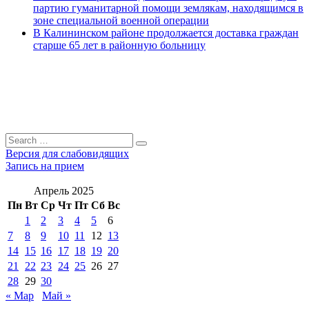
партию гуманитарной помощи землякам, находящимся в
зоне специальной военной операции
В Калининском районе продолжается доставка граждан
старше 65 лет в районную больницу
Search
Search
for:
Версия для слабовидящих
Запись на прием
Апрель 2025
Пн
Вт
Ср
Чт
Пт
Сб
Вс
1
2
3
4
5
6
7
8
9
10
11
12
13
14
15
16
17
18
19
20
21
22
23
24
25
26
27
28
29
30
« Мар
Май »