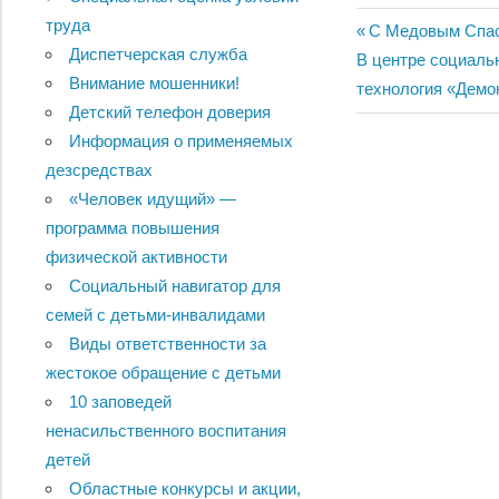
труда
Навигац
Previous
C Медовым Спа
Диспетчерская служба
Next
Post:
В центре социаль
по
Внимание мошенники!
Post:
технология «Демо
Детский телефон доверия
записям
Информация о применяемых
дезсредствах
«Человек идущий» —
программа повышения
физической активности
Социальный навигатор для
семей с детьми-инвалидами
Виды ответственности за
жестокое обращение с детьми
10 заповедей
ненасильственного воспитания
детей
Областные конкурсы и акции,