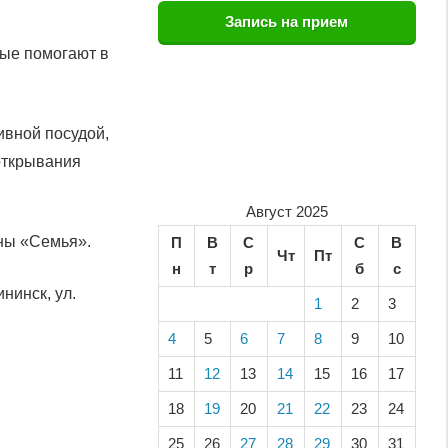
Запись на прием
ые помогают в
вной посудой,
открывания
Август 2025
аны «Семья».
П
В
С
С
В
Чт
Пт
н
т
р
б
с
нинск, ул.
1
2
3
4
5
6
7
8
9
10
11
12
13
14
15
16
17
18
19
20
21
22
23
24
25
26
27
28
29
30
31