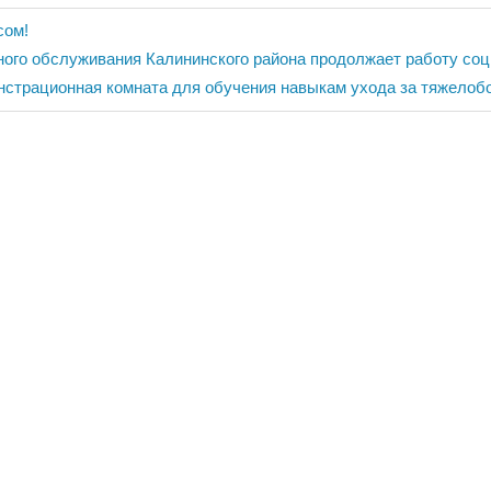
ия
сом!
ного обслуживания Калининского района продолжает работу со
нстрационная комната для обучения навыкам ухода за тяжело