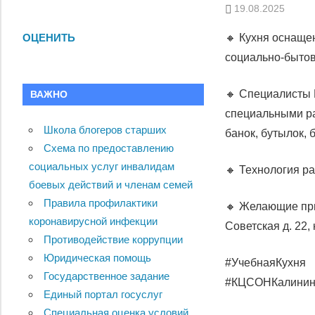
19.08.2025
🔸 Кухня оснаще
ОЦЕНИТЬ
социально-бытов
🔸 Специалисты 
ВАЖНО
специальными р
Школа блогеров старших
банок, бутылок,
Схема по предоставлению
социальных услуг инвалидам
🔸 Технология р
боевых действий и членам семей
Правила профилактики
🔸 Желающие прис
коронавирусной инфекции
Советская д. 22, 
Противодействие коррупции
Юридическая помощь
#УчебнаяКухня
Государственное задание
#КЦСОНКалинин
Единый портал госуслуг
Специальная оценка условий