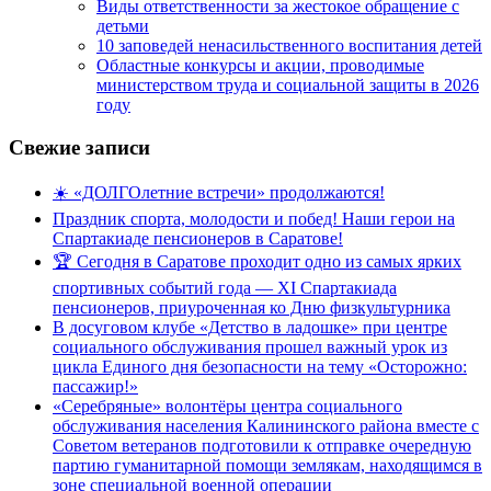
Виды ответственности за жестокое обращение с
детьми
10 заповедей ненасильственного воспитания детей
Областные конкурсы и акции, проводимые
министерством труда и социальной защиты в 2026
году
Свежие записи
☀️ «ДОЛГОлетние встречи» продолжаются!
Праздник спорта, молодости и побед! Наши герои на
Спартакиаде пенсионеров в Саратове!
🏆 Сегодня в Саратове проходит одно из самых ярких
спортивных событий года — XI Спартакиада
пенсионеров, приуроченная ко Дню физкультурника
В досуговом клубе «Детство в ладошке» при центре
социального обслуживания прошел важный урок из
цикла Единого дня безопасности на тему «Осторожно:
пассажир!»
«Серебряные» волонтёры центра социального
обслуживания населения Калининского района вместе с
Советом ветеранов подготовили к отправке очередную
партию гуманитарной помощи землякам, находящимся в
зоне специальной военной операции