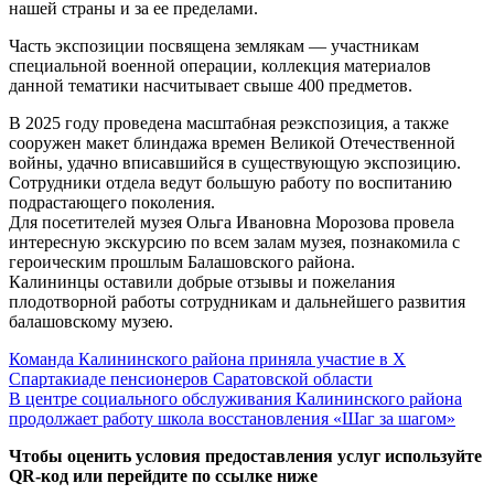
нашей страны и за ее пределами.
Часть экспозиции посвящена землякам — участникам
специальной военной операции, коллекция материалов
данной тематики насчитывает свыше 400 предметов.
В 2025 году проведена масштабная реэкспозиция, а также
сооружен макет блиндажа времен Великой Отечественной
войны, удачно вписавшийся в существующую экспозицию.
Сотрудники отдела ведут большую работу по воспитанию
подрастающего поколения.
Для посетителей музея Ольга Ивановна Морозова провела
интересную экскурсию по всем залам музея, познакомила с
героическим прошлым Балашовского района.
Калининцы оставили добрые отзывы и пожелания
плодотворной работы сотрудникам и дальнейшего развития
балашовскому музею.
Навигация
Previous
Команда Калининского района приняла участие в Х
Post:
Спартакиаде пенсионеров Саратовской области
по
Next
В центре социального обслуживания Калининского района
записям
Post:
продолжает работу школа восстановления «Шаг за шагом»
Чтобы оценить условия предоставления услуг используйте
QR-код или перейдите по ссылке ниже