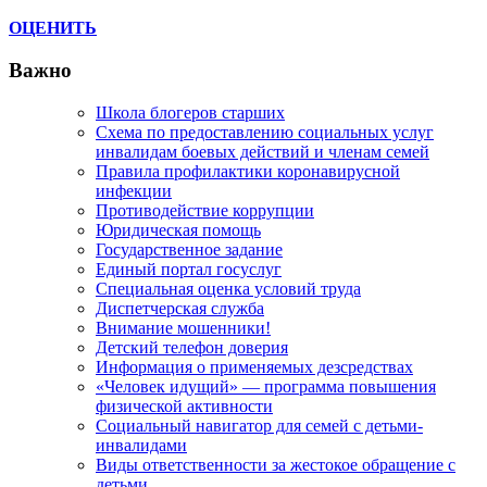
ОЦЕНИТЬ
Важно
Школа блогеров старших
Схема по предоставлению социальных услуг
инвалидам боевых действий и членам семей
Правила профилактики коронавирусной
инфекции
Противодействие коррупции
Юридическая помощь
Государственное задание
Единый портал госуслуг
Специальная оценка условий труда
Диспетчерская служба
Внимание мошенники!
Детский телефон доверия
Информация о применяемых дезсредствах
«Человек идущий» — программа повышения
физической активности
Социальный навигатор для семей с детьми-
инвалидами
Виды ответственности за жестокое обращение с
детьми