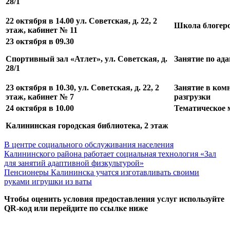
28/1
22 октября в 14.00 ул. Советская, д. 22, 2
Школа блогеро
этаж, кабинет № 11
23 октября в 09.30
Спортивный зал «Атлет», ул. Советская, д.
Занятие по ад
28/1
23 октября в 10.30, ул. Советская, д. 22, 2
Занятие в ком
этаж, кабинет № 7
разгрузки
24 октября в 10.00
Тематическое 
Калининская городская библиотека, 2 этаж
Навигация
Previous
В центре социального обслуживания населения
Post:
Калининского района работает социальная технология «Зал
по
для занятий адаптивной физкультурой»
записям
Next
Пенсионеры Калининска учатся изготавливать своими
Post:
руками игрушки из ваты
Чтобы оценить условия предоставления услуг используйте
QR-код или перейдите по ссылке ниже