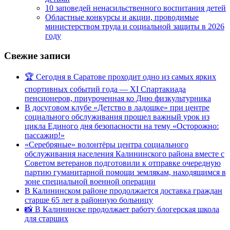
10 заповедей ненасильственного воспитания детей
Областные конкурсы и акции, проводимые
министерством труда и социальной защиты в 2026
году
Свежие записи
🏆 Сегодня в Саратове проходит одно из самых ярких
спортивных событий года — XI Спартакиада
пенсионеров, приуроченная ко Дню физкультурника
В досуговом клубе «Детство в ладошке» при центре
социального обслуживания прошел важный урок из
цикла Единого дня безопасности на тему «Осторожно:
пассажир!»
«Серебряные» волонтёры центра социального
обслуживания населения Калининского района вместе с
Советом ветеранов подготовили к отправке очередную
партию гуманитарной помощи землякам, находящимся в
зоне специальной военной операции
В Калининском районе продолжается доставка граждан
старше 65 лет в районную больницу
📸 В Калининске продолжает работу блогерская школа
для старших